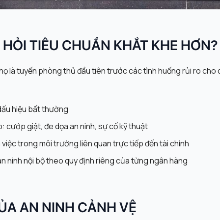
 HỎI TIÊU CHUẨN KHẮT KHE HƠN?
 là tuyến phòng thủ đầu tiên trước các tình huống rủi ro cho c
dấu hiệu bất thường
 cướp giật, đe dọa an ninh, sự cố kỹ thuật
 việc trong môi trường liên quan trực tiếp đến tài chính
an ninh nội bộ theo quy định riêng của từng ngân hàng
ỦA AN NINH CẢNH VỆ