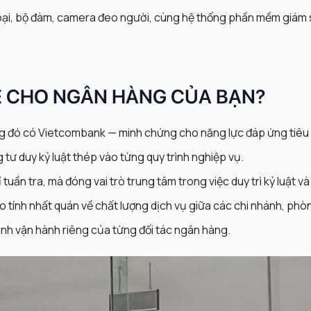
oại, bộ đàm, camera đeo người, cùng hệ thống phần mềm giám s
Ệ CHO NGÂN HÀNG CỦA BẠN?
ng đó có Vietcombank — minh chứng cho năng lực đáp ứng tiêu
 tư duy kỷ luật thép vào từng quy trình nghiệp vụ.
 tuần tra, mà đóng vai trò trung tâm trong việc duy trì kỷ luật 
o tính nhất quán về chất lượng dịch vụ giữa các chi nhánh, phò
rình vận hành riêng của từng đối tác ngân hàng.