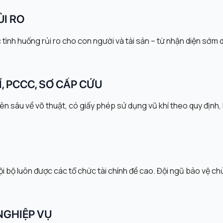
ỦI RO
ình huống rủi ro cho con người và tài sản – từ nhận diện sớm d
, PCCC, SƠ CẤP CỨU
 sâu về võ thuật, có giấy phép sử dụng vũ khí theo quy định
i bộ luôn được các tổ chức tài chính đề cao. Đội ngũ bảo vệ ch
NGHIỆP VỤ