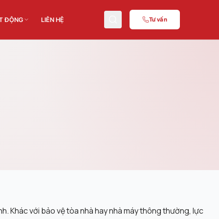
T ĐỘNG
LIÊN HỆ
Tư vấn
NGHỆ
ĐÀO TẠO CHUYÊN MÔN
hệ
Nghiệp vụ
PCCC
C_TPAT
ninh. Khác với bảo vệ tòa nhà hay nhà máy thông thường, lực