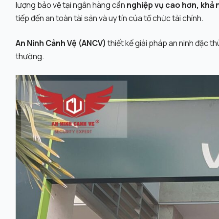
lượng bảo vệ tại ngân hàng cần
nghiệp vụ cao hơn, khả
Cảng biển
tiếp đến an toàn tài sản và uy tín của tổ chức tài chính.
Trường học
An Ninh Cảnh Vệ (ANCV)
thiết kế giải pháp an ninh đặc 
thường.
ĐỒNG HÀNH CÙNG CỘNG
VĂN HÓA & CON NGƯỜI ANCV
Hội thảo - 
GIẢI PHÁP AN NINH BỀN VỮNG
ĐỒNG
Tìm hiểu thêm
Vệ sĩ - Hộ 
Tìm hiểu thêm
Tìm hiểu thêm