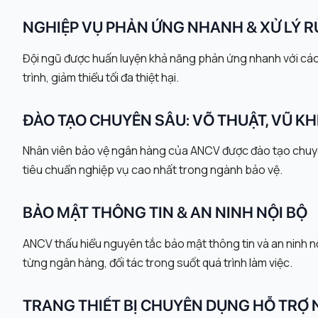
NGHIỆP VỤ PHẢN ỨNG NHANH & XỬ LÝ R
Đội ngũ được huấn luyện khả năng phản ứng nhanh với các t
trình, giảm thiểu tối đa thiệt hại.
ĐÀO TẠO CHUYÊN SÂU: VÕ THUẬT, VŨ KHÍ
Nhân viên bảo vệ ngân hàng của ANCV được đào tạo chuyên
tiêu chuẩn nghiệp vụ cao nhất trong ngành bảo vệ.
BẢO MẬT THÔNG TIN & AN NINH NỘI BỘ
ANCV thấu hiểu nguyên tắc bảo mật thông tin và an ninh nộ
từng ngân hàng, đối tác trong suốt quá trình làm việc.
TRANG THIẾT BỊ CHUYÊN DỤNG HỖ TRỢ 