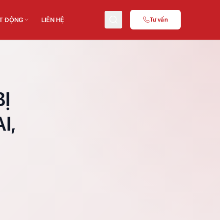
T ĐỘNG
LIÊN HỆ
Tư vấn
NGHỆ
ĐÀO TẠO CHUYÊN MÔN
hệ
Nghiệp vụ
Ị
PCCC
I,
C_TPAT