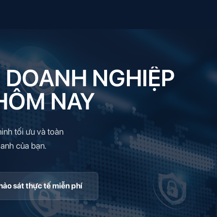
Ệ DOANH NGHIỆP
HÔM NAY
inh tối ưu và toàn
oanh của bạn.
hảo sát thực tế miễn phí