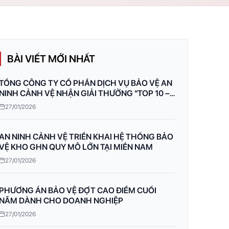
BÀI VIẾT MỚI NHẤT
TỔNG CÔNG TY CỔ PHẦN DỊCH VỤ BẢO VỆ AN
NINH CẢNH VỆ NHẬN GIẢI THƯỞNG “TOP 10 –
THƯƠNG HIỆU UY TÍN CHẤT LƯỢNG QUỐC GIA
27/01/2026
2023”
AN NINH CẢNH VỆ TRIỂN KHAI HỆ THỐNG BẢO
VỆ KHO GHN QUY MÔ LỚN TẠI MIỀN NAM
27/01/2026
PHƯƠNG ÁN BẢO VỆ ĐỢT CAO ĐIỂM CUỐI
NĂM DÀNH CHO DOANH NGHIỆP
27/01/2026