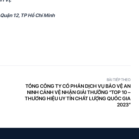
 Quận 12, TP Hồ Chí Minh
BÀI TIẾP THEO
TỔNG CÔNG TY CỔ PHẦN DỊCH VỤ BẢO VỆ AN
NINH CẢNH VỆ NHẬN GIẢI THƯỞNG “TOP 10 –
THƯƠNG HIỆU UY TÍN CHẤT LƯỢNG QUỐC GIA
2023”