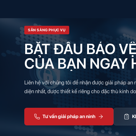
SẴN SÀNG PHỤC VỤ
BẮT ĐẦU BẢO V
CỦA BẠN NGAY 
Liên hệ với chúng tôi để nhận được giải pháp an n
diện nhất, được thiết kế riêng cho đặc thù kinh d
Tư vấn giải pháp an ninh
K