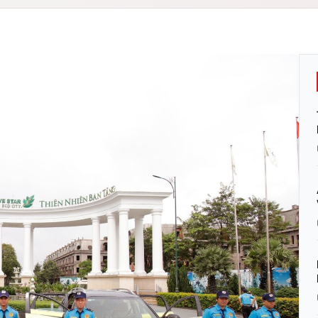
Sự kiện
tống