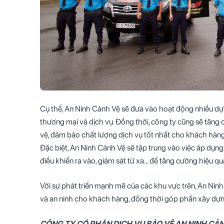
Cụ thể, An Ninh Cảnh Vệ sẽ đưa vào hoạt động nhiều dự 
thương mại và dịch vụ. Đồng thời, công ty cũng sẽ tăng
vệ, đảm bảo chất lượng dịch vụ tốt nhất cho khách hàng
Đặc biệt, An Ninh Cảnh Vệ sẽ tập trung vào việc áp dụn
điều khiển ra vào, giám sát từ xa… để tăng cường hiệu quả
Với sự phát triển mạnh mẽ của các khu vực trên, An Ninh
và an ninh cho khách hàng, đồng thời góp phần xây dựn
CÔNG TY CỔ PHẦN DỊCH VỤ BẢO VỆ AN NINH CẢ