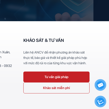
KHẢO SÁT & TƯ VẤN
h Xuân,
Liên hệ ANCV để nhận phương án khảo sát
h
thực tế, báo giá và thiết kế giải pháp phù hợp
với mức độ rủi ro của từng khu vực vận hành.
8 - 0932
Tư vấn giải pháp
Khảo sát miễn phí